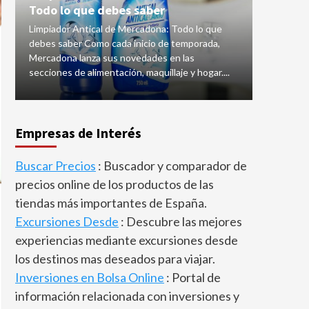
Todo lo que debes saber
Purificado
Limpiador Antical de Mercadona: Todo lo que
rodeados 
debes saber Como cada inicio de temporada,
los alérgi
Mercadona lanza sus novedades en las
auténtico 
secciones de alimentación, maquillaje y hogar....
expertos,.
Empresas de Interés
Buscar Precios
: Buscador y comparador de
precios online de los productos de las
tiendas más importantes de España.
Excursiones Desde
: Descubre las mejores
experiencias mediante excursiones desde
los destinos mas deseados para viajar.
Inversiones en Bolsa Online
: Portal de
información relacionada con inversiones y