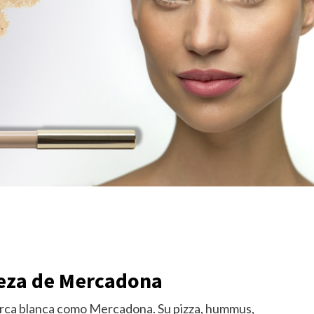
Muebles Cocina Conforama: Mueble microondas
FACTORY, Mesa SOFÍA, sillas COMET, Armario
de cocina TANGO ¿Buscas renovar tu cocina?
Pues presta especial atención a esta
información. Conforama mantiene...
leza de Mercadona
arca blanca como Mercadona. Su pizza, hummus,