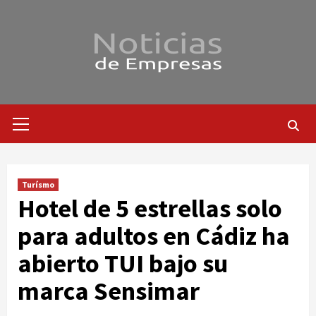
Saltar
al
contenido
Menú
primario
Turísmo
Hotel de 5 estrellas solo
para adultos en Cádiz ha
abierto TUI bajo su
marca Sensimar