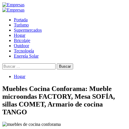
Saltar
al
Menú
contenido
primario
Portada
Turísmo
Supermercados
Hogar
Bricolaje
Outdoor
Tecnología
Energía Solar
Buscar:
Hogar
Muebles Cocina Conforama: Mueble
microondas FACTORY, Mesa SOFÍA,
sillas COMET, Armario de cocina
TANGO