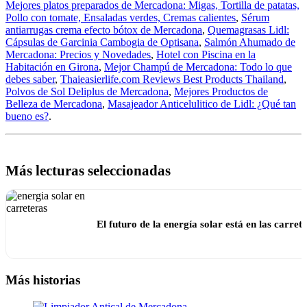
Mejores platos preparados de Mercadona: Migas, Tortilla de patatas,
Pollo con tomate, Ensaladas verdes, Cremas calientes
,
Sérum
antiarrugas crema efecto bótox de Mercadona
,
Quemagrasas Lidl:
Cápsulas de Garcinia Cambogia de Optisana
,
Salmón Ahumado de
Mercadona: Precios y Novedades
,
Hotel con Piscina en la
Habitación en Girona
,
Mejor Champú de Mercadona: Todo lo que
debes saber
,
Thaieasierlife.com Reviews Best Products Thailand
,
Polvos de Sol Deliplus de Mercadona
,
Mejores Productos de
Belleza de Mercadona
,
Masajeador Anticelulitico de Lidl: ¿Qué tan
bueno es?
.
Más lecturas seleccionadas
El futuro de la energía solar está en las carret
Más historias