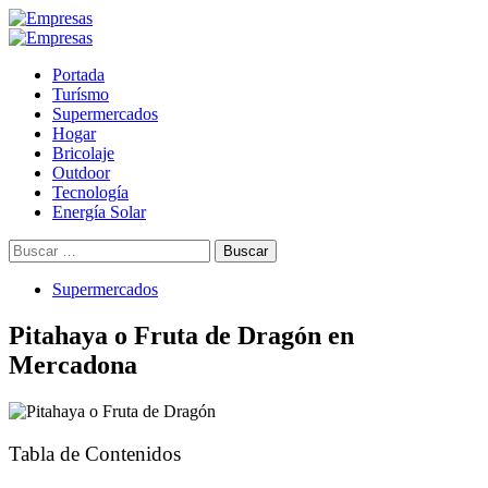
Saltar
al
Menú
contenido
primario
Portada
Turísmo
Supermercados
Hogar
Bricolaje
Outdoor
Tecnología
Energía Solar
Buscar:
Supermercados
Pitahaya o Fruta de Dragón en
Mercadona
Tabla de Contenidos