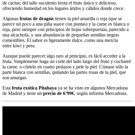
de cactus; del tallo suculento brota el fruto único y delicioso,
ofreciendo humedad en los lugares áridos y cálidos donde crece.
Algunas
frutas de dragón
tienen la piel amarilla o roja (que se
parece un poco a una piña suave con puntas) y la carne es blanca o
roja, pero siempre con principios de hojas sobrepuestas, parecido a
una alcachofa, y una abundancia de pequeñas semillas negras
comestibles. El sabor es ligeramente dulce, como una mezcla
entre kiwi y pera.
Aunque puede parecer algo raro al principio, es fácil acceder a la
fruta. Simplemente haga un corte del lado largo del fruto y cuchareé
la carne, o córtelo en cuatro pedazos y pele la piel. Cómase sólo la
parte blanca con semillas, quitando las partes rosas de la piel, que
son amargas.
Esta
fruta exótica Pitahaya
ya se ha visto en algunos Mercadona
de Madrid y tiene un
precio de 6’99€
, según informa Mercadona.