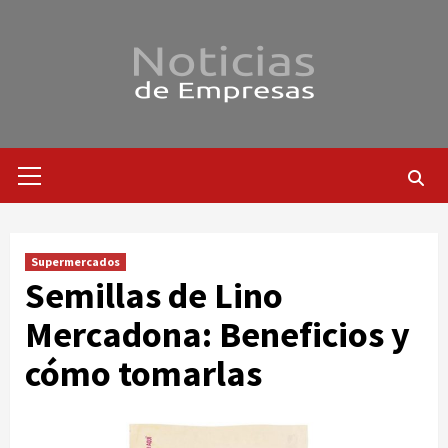
Saltar
al
contenido
Menú
primario
Supermercados
Semillas de Lino
Mercadona: Beneficios y
cómo tomarlas