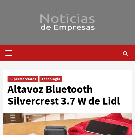
Saltar
al
contenido
Menú
primario
Supermercados
Tecnología
Altavoz Bluetooth
Silvercrest 3.7 W de Lidl