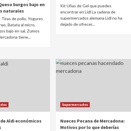
FACTORY, Mesa SOFÍA, sillas COMET, Armario
 Queso burgos bajo en
Kit Uñas de Gel que puedes
de cocina TANGO ¿Buscas renovar tu cocina?
s naturales
encontrar en Lidl La cadena de
Pues presta especial atención a esta
supermercados alemana Lidl no ha
Tiras de pollo, Yogures
información. Conforama mantiene...
dejado de ofrecer...
nas, Batata al micro,
os bajo en sal, Zumos
ercadona tiene...
ados
Supermercados
de Aldi económicos
Nueces Pecana de Mercadona:
s
Motivos por lo que deberías