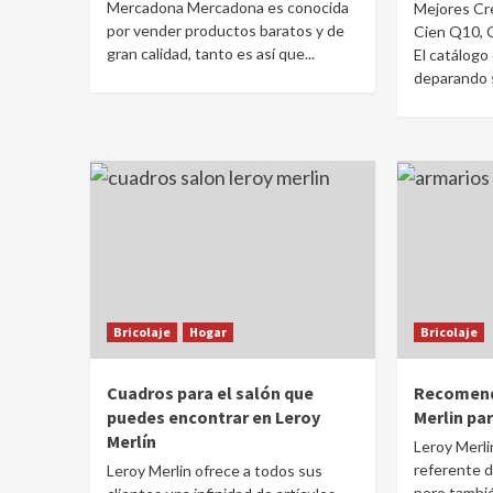
Mercadona Mercadona es conocida
Mejores Cre
por vender productos baratos y de
Cien Q10, 
gran calidad, tanto es así que...
El catálogo 
deparando s
Bricolaje
Hogar
Bricolaje
Cuadros para el salón que
Recomend
puedes encontrar en Leroy
Merlin pa
Merlín
Leroy Merli
referente de
Leroy Merlin ofrece a todos sus
pero tambié