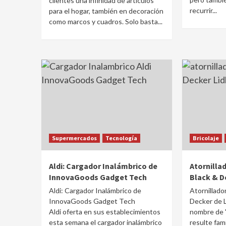
clientes una infinidad de artículos
recurrir...
para el hogar, también en decoración
como marcos y cuadros. Solo basta...
Supermercados
Tecnología
Bricolaje
Aldi: Cargador Inalámbrico de
Atornilla
InnovaGoods Gadget Tech
Black & D
Aldi: Cargador Inalámbrico de
Atornillado
InnovaGoods Gadget Tech
Decker de L
Aldi oferta en sus establecimientos
nombre de '
esta semana el cargador inalámbrico
resulte famil