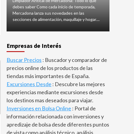
Turísmo
Limpiador Antical de Mercadona: Todo lo que
rodeados 
Ranking de las 300
debes saber Como cada inicio de temporada,
los alérgi
cadenas hoteleras más
Mercadona lanza sus novedades en las
auténtico 
grandes del mundo
secciones de alimentación, maquillaje y hogar....
expertos,.
5
Empresas de Interés
Buscar Precios
: Buscador y comparador de
precios online de los productos de las
tiendas más importantes de España.
Excursiones Desde
: Descubre las mejores
experiencias mediante excursiones desde
los destinos mas deseados para viajar.
Inversiones en Bolsa Online
: Portal de
información relacionada con inversiones y
apredizaje de bolsa desde diferentes puntos
de vista como análisis técnico, análisis