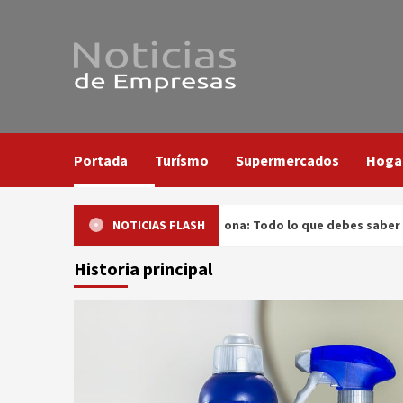
Saltar
al
contenido
Portada
Turísmo
Supermercados
Hoga
Limpiador Antical de Mercadona: Todo lo que debes saber
NOTICIAS FLASH
Historia principal