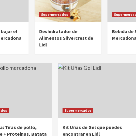
Supermercados
Supermerca
bajar el
Deshidratador de
Bebida de 
Mercadona
Alimentos Silvercrest de
Mercadona 
Lidl
Hogar
Muebles Cocina Conforama: Mueble
microondas FACTORY, Mesa SOFÍA,
ados
Supermercados
sillas COMET, Armario de cocina
TANGO
: Tiras de pollo,
Kit Uñas de Gel que puedes
Muebles Cocina Conforama: Mueble microondas
e + Proteinas, Batata
encontrar en Lidl