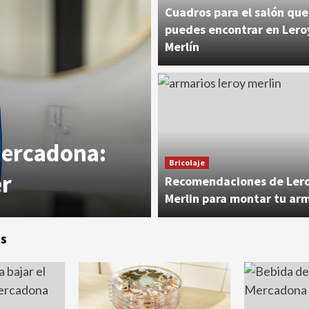
Cuadros para el salón que
puedes encontrar en Lero
Merlín
Supermercados
Mercadona:
Alimentos para
Bricolaje
er
de Mercadon
Recomendaciones de Ler
Merlin para montar tu ar
s