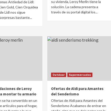
su vivienda, Leroy Merlin tiene la
mas Antiedad de Lidl:
solución. La cadena presenta a
Cien Gold, Cien Orquídea
través de su portal digital los...
de Lidl nos sigue
orpresas bastante...
Outdoor
Supermercados
aciones de Leroy
Ofertas de Aldi para Amantes
ra montar tu armario
del Senderismo
n se ha convertido en un
Ofertas de Aldi para Amantes del
 artículos para el hogar,
Senderismo Acabamos de entrar en
n en fuente a la que
otoño, algo que se deja notar con la