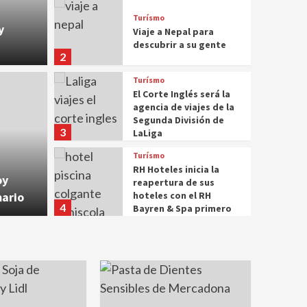
Turísmo
y
Viaje a Nepal para
descubrir a su gente
2
Turísmo
El Corte Inglés será la
agencia de viajes de la
Segunda División de
Supermerc
3
LaLiga
 bajar el colesterol
Desh
Turísmo
RH Hoteles inicia la
a
Silve
oy
reapertura de sus
mario
hoteles con el RH
4
Bayren & Spa primero
Turísmo
Ranking de las 300
cadenas hoteleras más
grandes del mundo
5